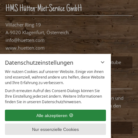
HMS Hütten-Miet-Service GmbH
Villacher Ring 19
A-9020 Klagenfurt, Österreich
info@huetten.com
Datenschutzeinstellungen
www.huetten.com
Wir nutzen Cookies auf unserer Website. Einige von ihnen
sind essenziell, während andere uns helfen, diese Website
Facebook
Instagram
Youtube
und Ihre Erfahrung zu verbessern.
Durch erneuten Aufruf des Consent-Dialogs können Sie
Ihre Einstellung jederzeit ändern. Weitere Informationen
Newsletter
finden Sie in unseren Datenschutzhinweisen.
Alle akzeptieren
Seien Sie Immer top-informiert über neue Aktionen und
günstige Hütten-Angebote! Abonnieren Sie einfach den
Nur essenzielle Cookies
huetten.com Newsletter!