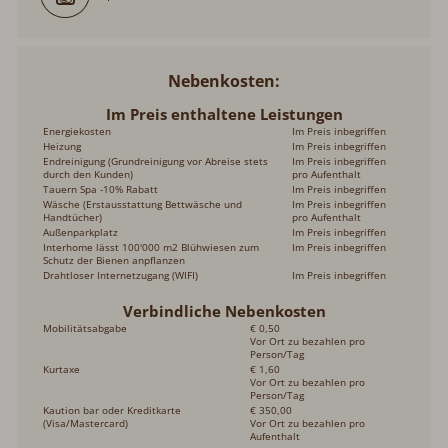
Nebenkosten
Im Preis enthaltene Leistungen
Energiekosten
Im Preis inbegriffen
Heizung
Im Preis inbegriffen
Endreinigung (Grundreinigung vor Abreise stets
Im Preis inbegriffen
durch den Kunden)
pro Aufenthalt
Tauern Spa -10% Rabatt
Im Preis inbegriffen
Wäsche (Erstausstattung Bettwäsche und
Im Preis inbegriffen
Handtücher)
pro Aufenthalt
Außenparkplatz
Im Preis inbegriffen
Interhome lässt 100'000 m2 Blühwiesen zum
Im Preis inbegriffen
Schutz der Bienen anpflanzen
Drahtloser Internetzugang (WIFI)
Im Preis inbegriffen
Verbindliche Nebenkosten
Mobilitätsabgabe
€ 0,50
Vor Ort zu bezahlen pro
Person/Tag
Kurtaxe
€ 1,60
Vor Ort zu bezahlen pro
Person/Tag
Kaution bar oder Kreditkarte
€ 350,00
(Visa/Mastercard)
Vor Ort zu bezahlen pro
Aufenthalt