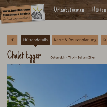
Urlaubsthemen
Hütten
Hüttendetails
Karte & Routenplanung
K
Chalet Egger
Österreich
–
Tirol
– Zell am Ziller