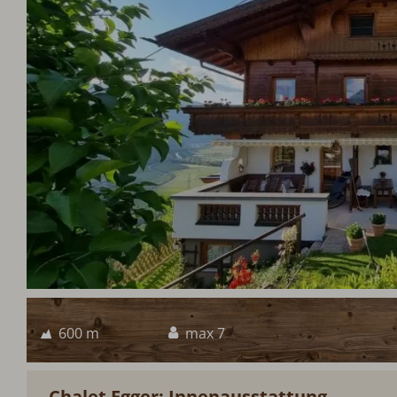
600 m
max 7
Chalet Egger: Innenausstattung