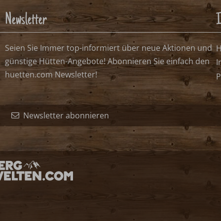
n
frei, mögliches Anreisedatum
frei, kein Anreisedatum
belegt