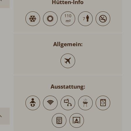
Hütten-Info
110
7
Allgemein:
Ausstattung: