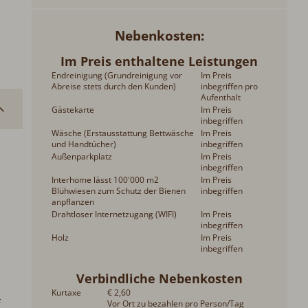
Nebenkosten
Im Preis enthaltene Leistungen
Endreinigung (Grundreinigung vor
Im Preis
Abreise stets durch den Kunden)
inbegriffen pro
Aufenthalt
Gästekarte
Im Preis
inbegriffen
Wäsche (Erstausstattung Bettwäsche
Im Preis
und Handtücher)
inbegriffen
Außenparkplatz
Im Preis
inbegriffen
Interhome lässt 100'000 m2
Im Preis
Blühwiesen zum Schutz der Bienen
inbegriffen
anpflanzen
Drahtloser Internetzugang (WIFI)
Im Preis
inbegriffen
Holz
Im Preis
inbegriffen
Verbindliche Nebenkosten
Kurtaxe
€ 2,60
f
Vor Ort zu bezahlen pro Person/Tag