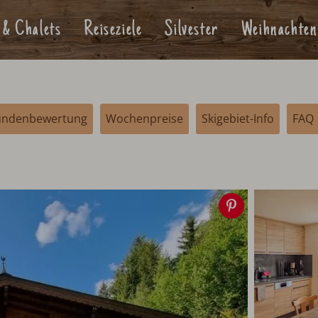
 & Chalets
Reiseziele
Silvester
Weihnachten
undenbewertung
Wochenpreise
Skigebiet-Info
FAQ
Speichern