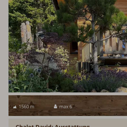
1560 m
max 6
Chalet David: Ausstattung