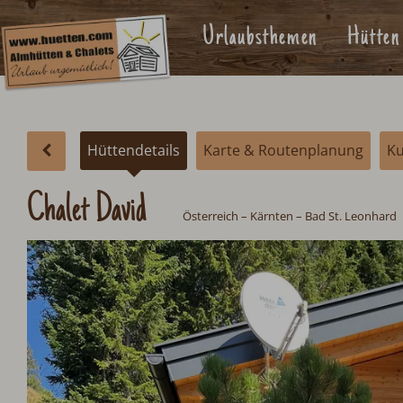
Urlaubsthemen
Hütten
Hüttendetails
Karte & Routenplanung
K
Chalet David
Österreich
–
Kärnten
–
Bad St. Leonhard