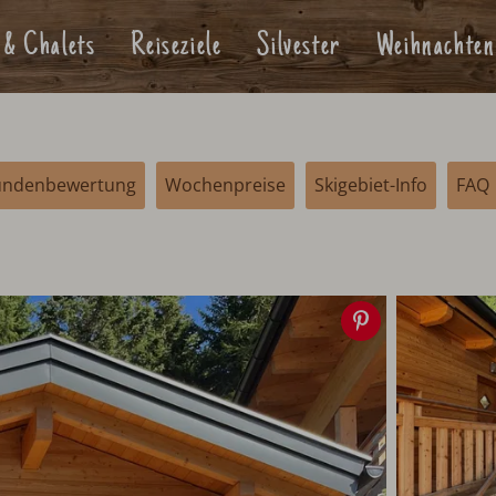
 & Chalets
Reiseziele
Silvester
Weihnachten
undenbewertung
Wochenpreise
Skigebiet-Info
FAQ
Speichern