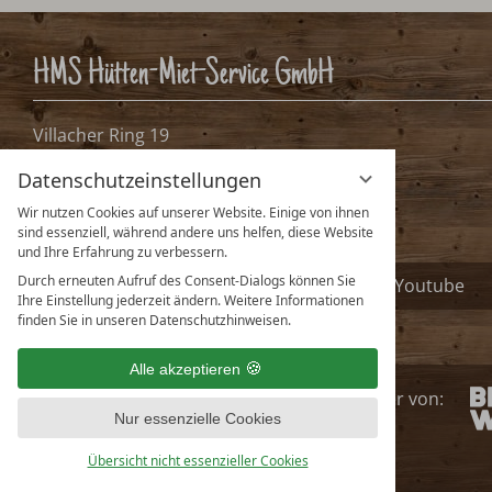
HMS Hütten-Miet-Service GmbH
Villacher Ring 19
A-9020 Klagenfurt, Österreich
Datenschutzeinstellungen
info@huetten.com
Wir nutzen Cookies auf unserer Website. Einige von ihnen
www.huetten.com
sind essenziell, während andere uns helfen, diese Website
und Ihre Erfahrung zu verbessern.
Durch erneuten Aufruf des Consent-Dialogs können Sie
Facebook
Instagram
Youtube
Ihre Einstellung jederzeit ändern. Weitere Informationen
finden Sie in unseren Datenschutzhinweisen.
Alle akzeptieren
huetten.com ist
Partner
von
:
Nur essenzielle Cookies
Übersicht nicht essenzieller Cookies
Deutsch
English