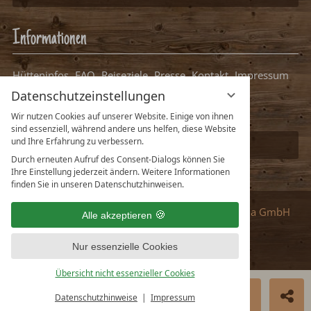
Informationen
Hütteninfos
FAQ
Reiseziele
Presse
Kontakt
Impressum
Datenschutz
Datenschutzeinstellungen
Datenschutzeinstellungen
Packliste Hüttenurlaub
Wir nutzen Cookies auf unserer Website. Einige von ihnen
sind essenziell, während andere uns helfen, diese Website
und Ihre Erfahrung zu verbessern.
Ihre Hütte bei uns eintragen
Durch erneuten Aufruf des Consent-Dialogs können Sie
Ihre Einstellung jederzeit ändern. Weitere Informationen
finden Sie in unseren Datenschutzhinweisen.
Partner
:
vioma GmbH
Alle akzeptieren
Nur essenzielle Cookies
Übersicht nicht essenzieller Cookies
Deutsch
English
JETZT MIETEN
ANFRAGE
N
Datenschutzhinweise
Impressum