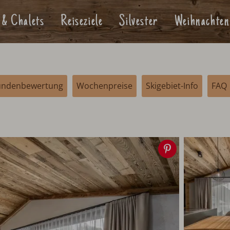
 & Chalets
Reiseziele
Silvester
Weihnachten
undenbewertung
Wochenpreise
Skigebiet-Info
FAQ
Speichern