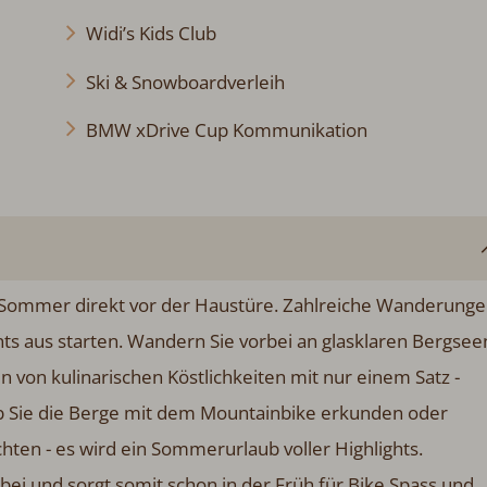
Widi’s Kids Club
Ski & Snowboardverleih
BMW xDrive Cup Kommunikation
der Sommer direkt vor der Haustüre. Zahlreiche Wanderung
s aus starten. Wandern Sie vorbei an glasklaren Bergsee
en von kulinarischen Köstlichkeiten mit nur einem Satz -
 ob Sie die Berge mit dem Mountainbike erkunden oder
n - es wird ein Sommerurlaub voller Highlights.
bei und sorgt somit schon in der Früh für Bike Spass und