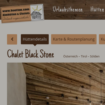
Urlaubsthemen
Hütten
Hüttendetails
Karte & Routenplanung
K
Chalet Black Stone
Österreich
–
Tirol
–
Sölden