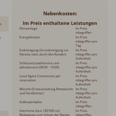
Nebenkosten
Im Preis enthaltene Leistungen
Klimaanlage
Im Preis
inbegriffen
n
Energiekosten
Im Preis
inbegriffen pro
Tag
Endreinigung (Grundreinigung vor
Im Preis
Abreise stets durch den Kunden)
inbegriffen pro
Aufenthalt
Schlüsselzustellservice und -
Im Preis
abholservice (08:00 - 19:00)
inbegriffen pro
Aufenthalt
Local Agent Commission per
Im Preis
reservation
inbegriffen pro
Aufenthalt
Wäsche (Erstausstattung Bettwäsche
Im Preis
und Handtücher)
inbegriffen pro
Aufenthalt
Außenparkplatz
Im Preis
inbegriffen
Interhome lässt 100'000 m2
Im Preis
Blühwiesen zum Schutz der Bienen
inbegriffen