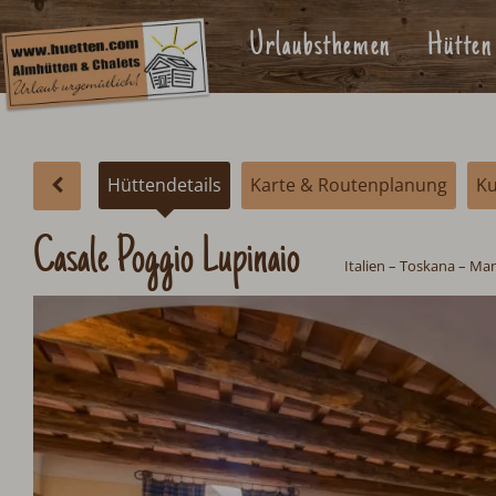
Urlaubsthemen
Hütten
Hüttendetails
Karte & Routenplanung
K
Casale Poggio Lupinaio
Italien
– Toskana – Ma