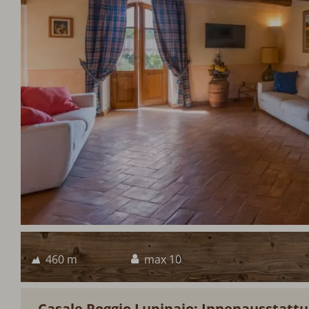
460 m
max 10
Casale Poggio Lupinaio: Innenausstatt