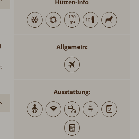
Hütten-Info
170
10
1
Allgemein:
d
t
Ausstattung: