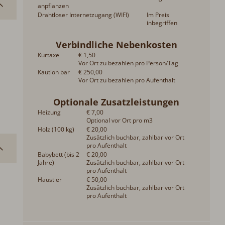
anpflanzen
Drahtloser Internetzugang (WIFI)
Im Preis
inbegriffen
m
Verbindliche Nebenkosten
Kurtaxe
€ 1,50
Vor Ort zu bezahlen pro Person/Tag
Kaution bar
€ 250,00
Vor Ort zu bezahlen pro Aufenthalt
Optionale Zusatzleistungen
Heizung
€ 7,00
Optional vor Ort pro m3
Holz (100 kg)
€ 20,00
Zusätzlich buchbar, zahlbar vor Ort
pro Aufenthalt
Babybett (bis 2
€ 20,00
Jahre)
Zusätzlich buchbar, zahlbar vor Ort
pro Aufenthalt
Haustier
€ 50,00
Zusätzlich buchbar, zahlbar vor Ort
pro Aufenthalt