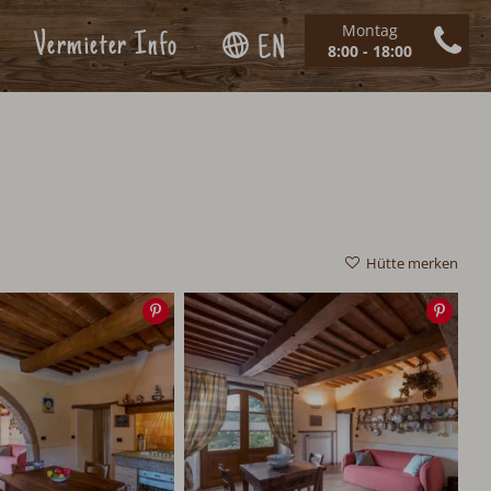
Montag
Vermieter Info
EN
8:00 - 18:00
Hütte merken
Speichern
Spei