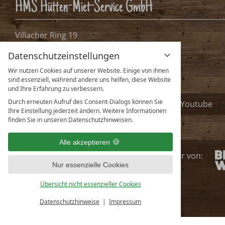
HMS Hütten-Miet-Service GmbH
Villacher Ring 19
A-9020 Klagenfurt, Österreich
Datenschutzeinstellungen
info@huetten.com
Wir nutzen Cookies auf unserer Website. Einige von ihnen
www.huetten.com
sind essenziell, während andere uns helfen, diese Website
und Ihre Erfahrung zu verbessern.
Durch erneuten Aufruf des Consent-Dialogs können Sie
Facebook
Instagram
Youtube
Ihre Einstellung jederzeit ändern. Weitere Informationen
finden Sie in unseren Datenschutzhinweisen.
Alle akzeptieren
huetten.com ist
Partner
von
:
Nur essenzielle Cookies
Übersicht nicht essenzieller Cookies
Deutsch
English
Datenschutzhinweise
Impressum