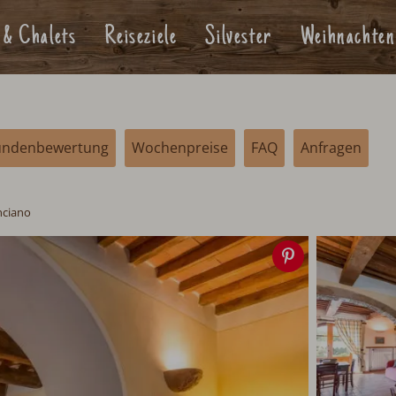
 & Chalets
Reiseziele
Silvester
Weihnachten
undenbewertung
Wochenpreise
FAQ
Anfragen
nciano
Speichern