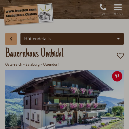
Tel.
Menü
Hüttendetails
Bauernhaus Umbichl
Österreich
–
Salzburg
– Uttendorf
Spe