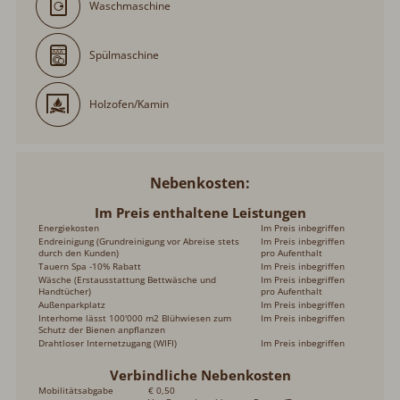
Waschmaschine
Spülmaschine
Holzofen/Kamin
Nebenkosten
Im Preis enthaltene Leistungen
Energiekosten
Im Preis inbegriffen
Endreinigung (Grundreinigung vor Abreise stets
Im Preis inbegriffen
durch den Kunden)
pro Aufenthalt
Tauern Spa -10% Rabatt
Im Preis inbegriffen
Wäsche (Erstausstattung Bettwäsche und
Im Preis inbegriffen
Handtücher)
pro Aufenthalt
Außenparkplatz
Im Preis inbegriffen
Interhome lässt 100'000 m2 Blühwiesen zum
Im Preis inbegriffen
Schutz der Bienen anpflanzen
Drahtloser Internetzugang (WIFI)
Im Preis inbegriffen
Verbindliche Nebenkosten
Mobilitätsabgabe
€ 0,50