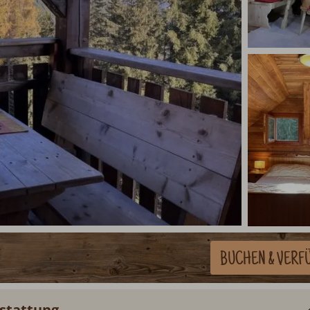
BUCHEN
& VERF
stattung