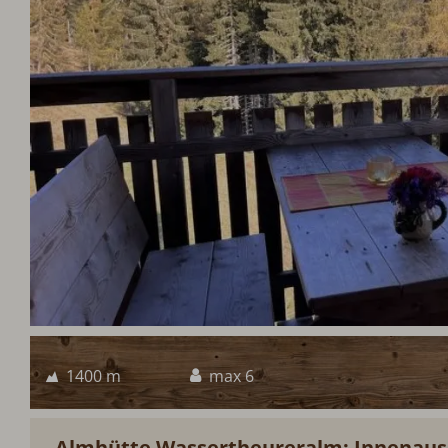
1400 m
max 6
Almhütte Wassertheureralm: Innenaus