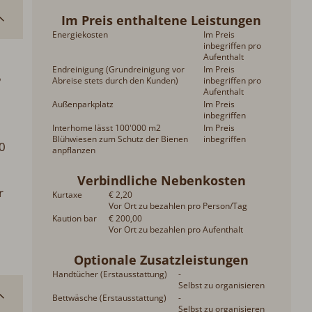
Im Preis enthaltene Leistungen
Energiekosten
Im Preis
inbegriffen pro
Aufenthalt
Endreinigung (Grundreinigung vor
Im Preis
5
Abreise stets durch den Kunden)
inbegriffen pro
Aufenthalt
Außenparkplatz
Im Preis
inbegriffen
Interhome lässt 100'000 m2
Im Preis
Blühwiesen zum Schutz der Bienen
inbegriffen
0
anpflanzen
Verbindliche Nebenkosten
r
Kurtaxe
€ 2,20
Vor Ort zu bezahlen pro Person/Tag
Kaution bar
€ 200,00
Vor Ort zu bezahlen pro Aufenthalt
Optionale Zusatzleistungen
Handtücher (Erstausstattung)
-
Selbst zu organisieren
Bettwäsche (Erstausstattung)
-
Selbst zu organisieren