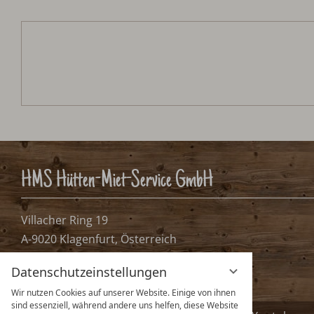
Almhütte Wassertheureralm
Anreise:
keine Auswahl
Reisedatum
Übernachtungen:
0
Bitte Anreisetag wähle
Bitte wählen Sie Ihren Anreisetag.
Datenschutzeinstellungen
Wir nutzen Cookies auf unserer Website. Einige von ihnen
sind essenziell, während andere uns helfen, diese Website