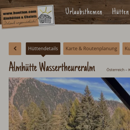
Urlaubsthemen
Hütten
Hüttendetails
Karte & Routenplanung
K
Almhütte Wassertheureralm
Österreich
–