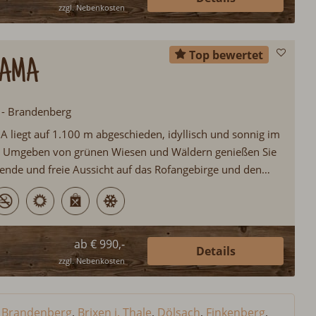
zzgl. Nebenkosten
Top bewertet
RAMA
l - Brandenberg
 liegt auf 1.100 m abgeschieden, idyllisch und sonnig im
l. Umgeben von grünen Wiesen und Wäldern genießen Sie
nde und freie Aussicht auf das Rofangebirge und den
weg vom Trubel und Alltag entfliehen Sie in eine
.
ab € 990,-
Details
zzgl. Nebenkosten
,
Brandenberg
,
Brixen i. Thale
,
Dölsach
,
Finkenberg
,