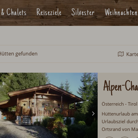
 & Chalets
Reiseziele
Silvester
Weihnachten
Hütten
gefunden
Kart
Alpen-Chal
Österreich - Tir
Hüttenurlaub am 
Urlaubsziel durc
Ortsrand von Mau
Gemütliche Einri