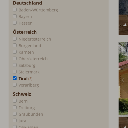
Deutschland
Baden-Württemberg
Bayern
Hessen
Österreich
Niederösterreich
Burgenland
Kärnten
Oberösterreich
Salzburg
Steiermark
Tirol
Vorarlberg
Schweiz
Bern
Freiburg
Graubünden
Jura
Obwalden