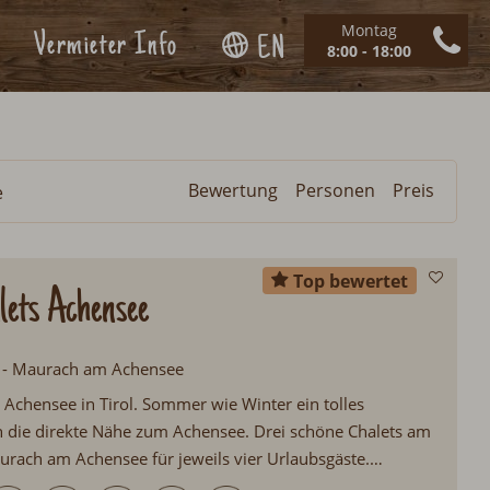
Montag
Vermieter Info
EN
8:00 - 18:00
Bewertung
Personen
Preis
e
Top bewertet
ets Achensee
ol - Maurach am Achensee
Achensee in Tirol. Sommer wie Winter ein tolles
h die direkte Nähe zum Achensee. Drei schöne Chalets am
rach am Achensee für jeweils vier Urlaubsgäste.
chtung mit Infrarotkabine und Schwedenofen...