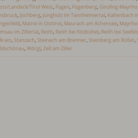
iess/Landeck/Tirol West
,
Fügen
,
Fügenberg
,
Ginzling-Mayrho
nsbruck
,
Jochberg
,
Jungholz im Tannheimertal
,
Kaltenbach im
ngenfeld
,
Matrei in Osttirol
,
Maurach am Achensee
,
Mayrho
msau im Zillertal
,
Reith
,
Reith bei Kitzbühel
,
Reith bei Seefel
llrain
,
Stanzach
,
Steinach am Brenner
,
Steinberg am Rofan
,
ldschönau
,
Wörgl
,
Zell am Ziller