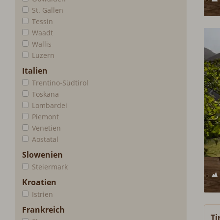
St. Gallen
Tessin
Waadt
Wallis
Luzern
Italien
Trentino-Südtirol
Toskana
Lombardei
Piemont
Venetien
Aostatal
Slowenien
Steiermark
Kroatien
Istrien
Frankreich
Ti