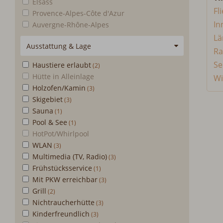
Elsass
Fl
Provence-Alpes-Côte d'Azur
In
Auvergne-Rhône-Alpes
Lä
Ausstattung & Lage
Ra
Se
Haustiere erlaubt
Hütte in Alleinlage
Wi
Holzofen/Kamin
Skigebiet
Sauna
Pool & See
HotPot/Whirlpool
WLAN
Multimedia (TV, Radio)
Frühstücksservice
Mit PKW erreichbar
Grill
Nichtraucherhütte
Kinderfreundlich