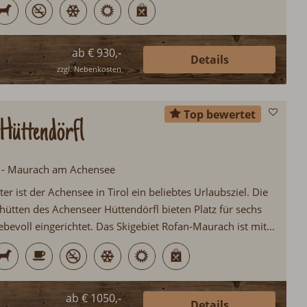
ab € 930,-
Details
zzgl. Nebenkosten
Top bewertet
Hüttendörfl
ol - Maurach am Achensee
 ist der Achensee in Tirol ein beliebtes Urlaubsziel. Die
ütten des Achenseer Hüttendörfl bieten Platz für sechs
ebevoll eingerichtet. Das Skigebiet Rofan-Maurach ist mit
ll erreichbar. Im Sommer gibt es am Achensee allerhand
 ausreichend Freizeitmöglichkeiten...
ab € 1050,-
Details