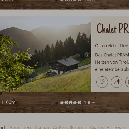
Chalet P
Österreich - Tiro
Das Chalet PRAMA
Herzen von Tiro
eine atemberaube
Karwendel. Weit 
112
8
unberührte Natur
1100m
100%
rol
–
Angerberg
,
Aschau
,
Außervillgraten
,
Axams
,
Biberwier