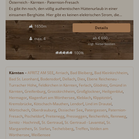
Österreich - Kärnten - Paternion-Fresach
Es gibt ihn noch, den völlig authentischen Hüttenurlaub in einer
einsamen Berghütte. Hier gibt es keinen elektrischen Strom, die
Toilette ist wie anno dazumal und das Wasser muss am Brunnen vor
1650m
der Hütte geholt werden. Wer es urig und spartanisch mag, wird hier
Details
inmitten unberührter Natur seinen Traumurlaub erleben...
ab € 690,-
max. 4
zzgl. Nebenkosten
100%
Kärnten
–
AFRITZ AM SEE
,
Arriach
,
Bad Bleiberg
,
Bad Kleinkirchheim
,
Bad St. Leonhard
,
Bodensdorf
,
Dellach
,
Diex
,
Ebene Reichenau -
Turracher Höhe
,
Feldkirchen in Kärnten
,
Ferlach
,
Glödnitz
,
Gmünd in
Kärnten
,
Greifenburg
,
Grosskirchheim
,
Großglockner
,
Heiligenblut
,
Hermagor
,
Klagenfurt am Wörthersee
,
Kleblach
,
Klippitztörl
,
Kremsbrücke
,
Kötschach-Mauthen
,
Lendorf
,
Lind im Drautal
,
Mörtschach
,
Oberdrauburg
,
Ossiacher See
,
Patergassen
,
Paternion-
Fresach
,
Pischeldorf
,
Preitenegg
,
Presseggen
,
Reichenfels
,
Rennweg
,
Sirnitz - Hochrindl
,
St. Gertraud
,
St. Gertraud - Lavanttal
,
St.
Margarethen
,
St. Stefan
,
Techelsberg
,
Treffen
,
Velden am
Wörthersee
,
Weißensee