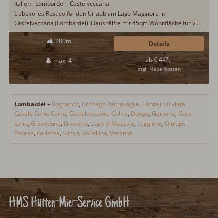
Italien - Lombardei - Castelveccana
Liebevolles Rustico für den Urlaub am Lago Maggiore in
Castelveccana (Lombardei). Haushälfte mit 45qm Wohnfläche für vier
Urlaubsgäste. An den Lago Maggiore sind es nur 700m und zum
280m
nächsten Strand sind es 800m. Ruhige Lage in privater
Details
Anliegerstraße. Überdachte Terrasse mit Möblierung und
ab € 447,-
max. 4
Gartengrill...
zzgl. Nebenkosten
Lombardei
–
Bognanco
,
Brissago Valtravaglia
,
Cannero Riviera
,
Casale Corte Cerro
,
Castelveccana
,
Colico
,
Dongo
,
Garzeno
,
Gera
Lario
,
Gravedona
,
Grosotto
,
Lago di Mezzola
,
Leggiuno
,
Oltrepò
Pavese
,
Porlezza
,
Sirtori
,
Valtellina
,
Varenna
HMS Hütten-Miet-Service GmbH