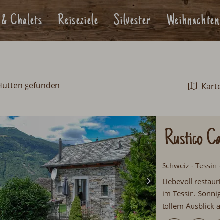
 & Chalets
Reiseziele
Silvester
Weihnachten
Hütten
gefunden
Kart
Rustico Ca
Schweiz - Tessin 
Liebevoll restaur
im Tessin. Sonni
tollem Ausblick a
Urlaubsgäste und