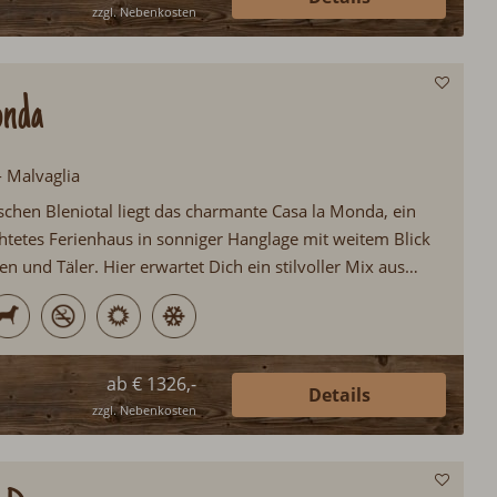
zzgl. Nebenkosten
onda
- Malvaglia
schen Bleniotal liegt das charmante Casa la Monda, ein
chtetes Ferienhaus in sonniger Hanglage mit weitem Blick
n und Täler. Hier erwartet Dich ein stilvoller Mix aus
z, modernem Komfort und Tessiner Gemütlichkeit. Ob Du
en grillst, auf dem Balkon die Ruhe genießt oder direkt
anderungen aufbrichst , in dieser Oase findest du Raum
Ein echtes Highlight für Ruhesuchende, Naturfans und
ab € 1326,-
Details
s ursprüngliche Tessin entdecken wollen. Auch vierbeinige
zzgl. Nebenkosten
erzlich willkommen!