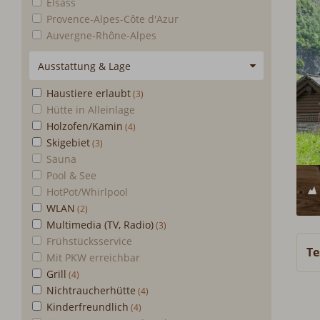
Elsass
Provence-Alpes-Côte d'Azur
Auvergne-Rhône-Alpes
Ausstattung & Lage
Haustiere erlaubt
Hütte in Alleinlage
Holzofen/Kamin
Skigebiet
Sauna
Pool & See
HotPot/Whirlpool
WLAN
Multimedia (TV, Radio)
Frühstücksservice
Te
Mit PKW erreichbar
Grill
Nichtraucherhütte
Kinderfreundlich