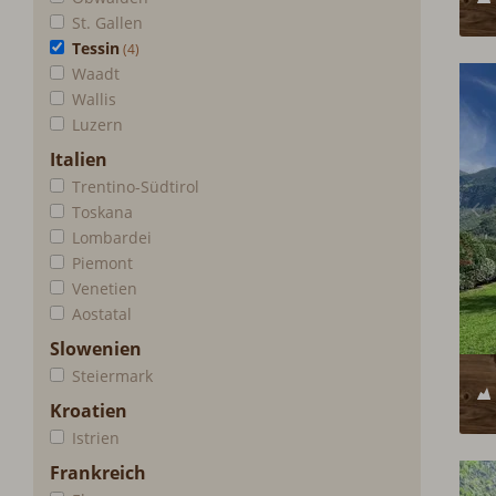
St. Gallen
Tessin
Waadt
Wallis
Luzern
Italien
Trentino-Südtirol
Toskana
Lombardei
Piemont
Venetien
Aostatal
Slowenien
Steiermark
Kroatien
Istrien
Frankreich