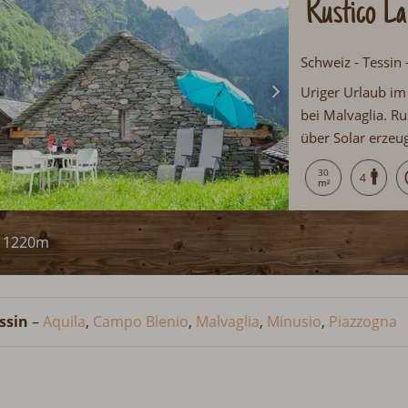
Rustico L
Schweiz - Tessin 
Uriger Urlaub im 
bei Malvaglia. Ru
über Solar erzeug
möblierten Garten
30
4
ruhesuchende Gäs
1220m
ssin
–
Aquila
,
Campo Blenio
,
Malvaglia
,
Minusio
,
Piazzogna