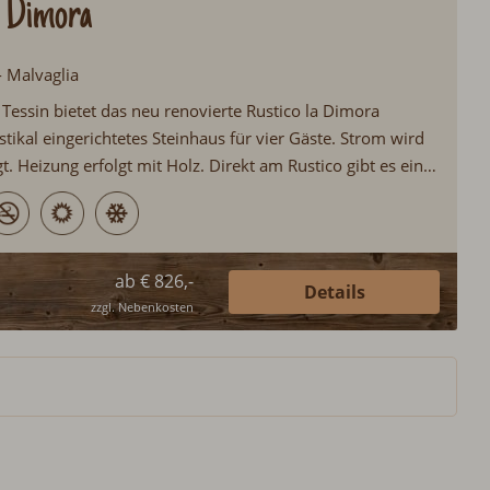
a Dimora
- Malvaglia
Tessin bietet das neu renovierte Rustico la Dimora
stikal eingerichtetes Steinhaus für vier Gäste. Strom wird
t. Heizung erfolgt mit Holz. Direkt am Rustico gibt es einen
 mit Gartengrill. Eine Oase für alle Naturliebhaber und
te...
ab € 826,-
Details
zzgl. Nebenkosten