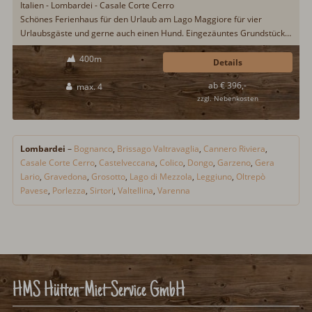
Italien - Lombardei - Casale Corte Cerro
Schönes Ferienhaus für den Urlaub am Lago Maggiore für vier
Urlaubsgäste und gerne auch einen Hund. Eingezäuntes Grundstück
mit 2.000qm Fläche. Gepflegter Garten mit großer möblierter
400m
Terrasse und Ausblick auf die Berge der Lombardei. Das Ufer des
Details
Lago Maggiore ist 6km vom Ferienhaus entfernt...
ab € 396,-
max. 4
zzgl. Nebenkosten
Lombardei
–
Bognanco
,
Brissago Valtravaglia
,
Cannero Riviera
,
Casale Corte Cerro
,
Castelveccana
,
Colico
,
Dongo
,
Garzeno
,
Gera
Lario
,
Gravedona
,
Grosotto
,
Lago di Mezzola
,
Leggiuno
,
Oltrepò
Pavese
,
Porlezza
,
Sirtori
,
Valtellina
,
Varenna
HMS Hütten-Miet-Service GmbH