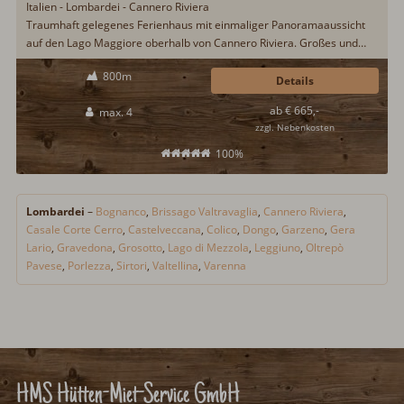
Italien - Lombardei - Cannero Riviera
Traumhaft gelegenes Ferienhaus mit einmaliger Panoramaaussicht
auf den Lago Maggiore oberhalb von Cannero Riviera. Großes und
umzäuntes Grundstück mit absoluter Privatsphäre. Schlafplätze für
800m
vier Urlaubsgäste und gerne auch ein Hund. Nach Cannero Riviera
Details
sind es rund 7,5km...
ab € 665,-
max. 4
zzgl. Nebenkosten
100%
Lombardei
–
Bognanco
,
Brissago Valtravaglia
,
Cannero Riviera
,
Casale Corte Cerro
,
Castelveccana
,
Colico
,
Dongo
,
Garzeno
,
Gera
Lario
,
Gravedona
,
Grosotto
,
Lago di Mezzola
,
Leggiuno
,
Oltrepò
Pavese
,
Porlezza
,
Sirtori
,
Valtellina
,
Varenna
HMS Hütten-Miet-Service GmbH