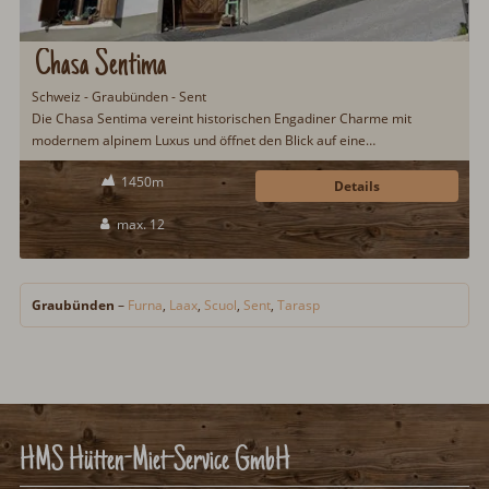
Chasa Sentima
Schweiz - Graubünden - Sent
Die Chasa Sentima vereint historischen Engadiner Charme mit
modernem alpinem Luxus und öffnet den Blick auf eine
beeindruckende Bergkulisse. Großzügige Räume, hochwertige
1450m
Materialien und liebevolle Details schaffen eine Atmosphäre, in der
Details
Ruhe und Komfort im Mittelpunkt stehen...
max. 12
Graubünden
–
Furna
,
Laax
,
Scuol
,
Sent
,
Tarasp
HMS Hütten-Miet-Service GmbH