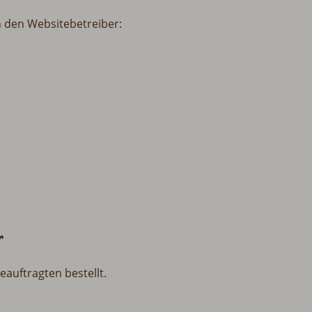
h den Websitebetreiber:
r
auftragten bestellt.